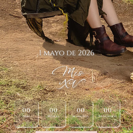
1 mayo de 2026
Mis
XV
00
00
00
00
Días
Horas
Minutos
Segundos