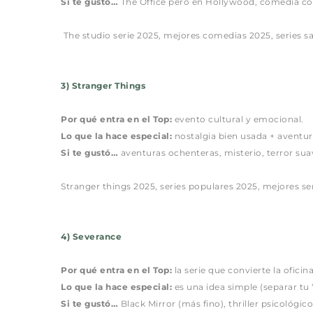
Si te gustó…
 The Office pero en Hollywood, comedia con 
 The studio serie 2025, mejores comedias 2025, series sat
3) Stranger Things
Por qué entra en el Top:
 evento cultural y emocional.
Lo que la hace especial:
 nostalgia bien usada + aventur
Si te gustó…
 aventuras ochenteras, misterio, terror sua
Stranger things 2025, series populares 2025, mejores ser
4) Severance
Por qué entra en el Top:
 la serie que convierte la oficina
Lo que la hace especial:
 es una idea simple (separar tu
Si te gustó…
 Black Mirror (más fino), thriller psicológico,