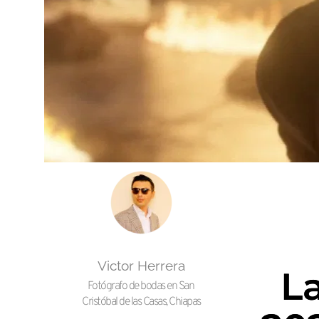
Victor Herrera
La
Fotógrafo de bodas en San 
Cristóbal de las Casas, Chiapas