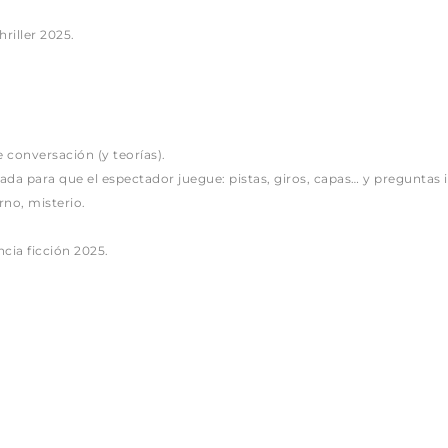
riller 2025.
 conversación (y teorías).
ñada para que el espectador juegue: pistas, giros, capas… y preguntas
rno, misterio.
ncia ficción 2025.