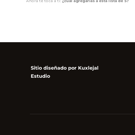
Ahora te toca a ti: 
¿cuál agregarías a esta lista de 5?
Sitio diseñado por Kuxlejal 
Estudio