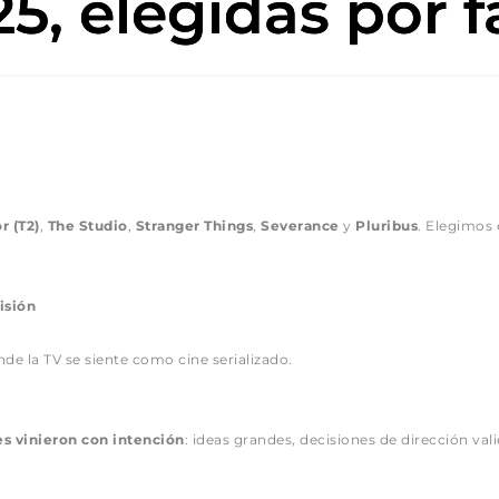
5, elegidas por f
r (T2)
, 
The Studio
, 
Stranger Things
, 
Severance
 y 
Pluribus
. Elegimos 
isión
e la TV se siente como cine serializado.
es vinieron con intención
: ideas grandes, decisiones de dirección val