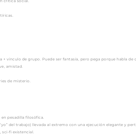
crítica social.
íricas.
a + vínculo de grupo. Puede ser fantasía, pero pega porque habla de cr
ve, amistad.
ies de misterio.
 en pesadilla filosófica.
 “yo” del trabajo) llevada al extremo con una ejecución elegante y per
 sci-fi existencial.