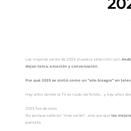
202
Las mejores series de 2025 (nuestra selección) son 
Ando
dejan tema, emoción y conversación
.
Por qué 2025 se sintió como un “año bisagra” en telev
Hay años donde la TV es ruido de fondo… y hay años dond
2025 fue de esos.
No porque salieran “más series”, sino porque 
las mejor
pantalla.