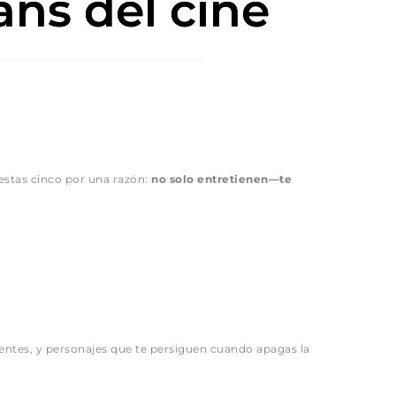
ans del cine
estas cinco por una razón: 
no solo entretienen—te 
ientes, y personajes que te persiguen cuando apagas la 